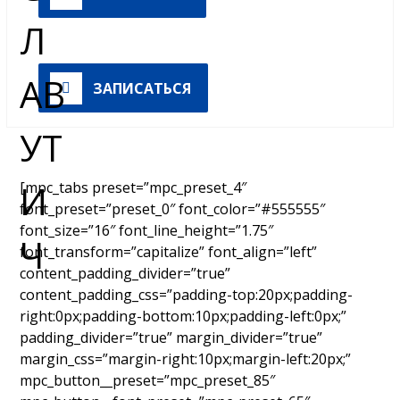
ЗАПИСАТЬСЯ
[mpc_tabs preset=”mpc_preset_4″
font_preset=”preset_0″ font_color=”#555555″
font_size=”16″ font_line_height=”1.75″
font_transform=”capitalize” font_align=”left”
content_padding_divider=”true”
content_padding_css=”padding-top:20px;padding-
right:0px;padding-bottom:10px;padding-left:0px;”
padding_divider=”true” margin_divider=”true”
margin_css=”margin-right:10px;margin-left:20px;”
mpc_button__preset=”mpc_preset_85″