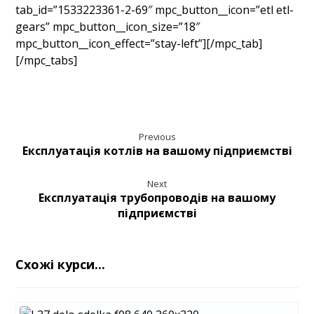
tab_id=”1533223361-2-69″ mpc_button__icon=”etl etl-
gears” mpc_button__icon_size=”18″
mpc_button__icon_effect=”stay-left”][/mpc_tab]
[/mpc_tabs]
Previous
Експлуатація котлів на вашому підприємстві
Next
Експлуатація трубопроводів на вашому
підприємстві
Схожі курси...