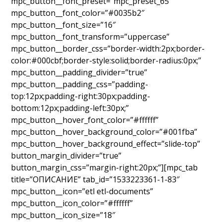
mpc_button__font_preset=”mpc_preset_65″
mpc_button__font_color=”#0035b2″
mpc_button__font_size=”16″
mpc_button__font_transform=”uppercase”
mpc_button__border_css=”border-width:2px;border-
color:#000cbf;border-style:solid;border-radius:0px;”
mpc_button__padding_divider=”true”
mpc_button__padding_css=”padding-
top:12px;padding-right:30px;padding-
bottom:12px;padding-left:30px;”
mpc_button__hover_font_color=”#ffffff”
mpc_button__hover_background_color=”#001fba”
mpc_button__hover_background_effect=”slide-top”
button_margin_divider=”true”
button_margin_css=”margin-right:20px;”][mpc_tab
title=”ОПИСАНИЕ” tab_id=”1533223361-1-83″
mpc_button__icon=”etl etl-documents”
mpc_button__icon_color=”#ffffff”
mpc_button__icon_size=”18″