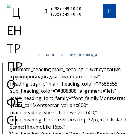
(098) 549 10 10
(095) 549 10 10
БЛОГ
ТРУБОПРОВОДИ
[ultimate_heading main_heading=”Эксплуатация
трубопроводов для самоподготовки”
heading_tag=”p” main_heading_color=”#555555″
sub_heading_color=”#888888″ alignment=”left”
main_heading_font_family=”font_family:Montserrat
|font_call:Montserrat|variant:600″
main_heading_style=”font-weight:600;”
main_heading_font_size=”desktop:22px;mobile_land
scape:16px;mobile:16px;”