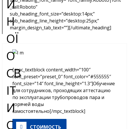
sub_heading_font_family=”font_family:Roboto|font
_call:Roboto”
sub_heading_font_size=”desktop:14px;”
sub_heading_line_height=”desktop:25px;”
margin_design_tab_text=””][/ultimate_heading]
[mpc_textblock content_width=”100″
font_preset=”preset_0″ font_color=”#555555″
font_size=”14″ font_line_height=”1.3″]Обучение
для сотрудников, проходящих аттестацию
по эксплуатации трубопроводов пара и
горячей воды
самостоятельно[/mpc_textblock]
СТОИМОСТЬ