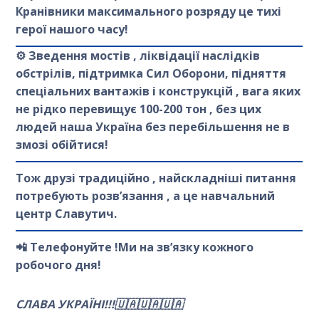
Кранівники максимального розряду це тихі
герої нашого часу!
⚙️ Зведення мостів , ліквідації наслідків
обстрілів, підтримка Сил Оборони, підняття
спеціальних вантажів і конструкцій , вага яких
не рідко перевищує 100-200 тон , без цих
людей наша Україна без перебільшення не в
змозі обійтися!
Тож друзі традиційно , найскладніші питання
потребують розвʼязання , а це навчальний
центр Славутич.
📲 Телефонуйте !Ми на звʼязку кожного
робочого дня!
СЛАВА УКРАЇНІ!!!🇺🇦🇺🇦🇺🇦