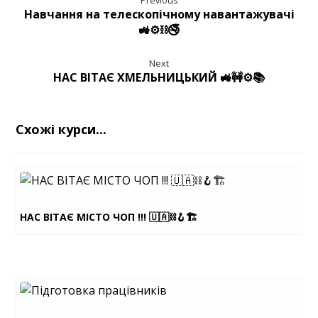
Previous
Навчання на телескопічному навантажувачі
🚜⚙️⛓️🚭
Next
НАС ВІТАЄ ХМЕЛЬНИЦЬКИЙ 🚜🚧⚙️📚
Схожі курси...
НАС ВІТАЄ МІСТО ЧОП !!! 🇺🇦⛓️🪝🏗️