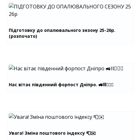
Підготовку до опалювального зезону 25-26р.
(розпочато)
Нас вітає південний форпост Дніпро. 🚜⛓️👷🏼‍♂️
Увага! Зміна поштового індексу 📮✉️