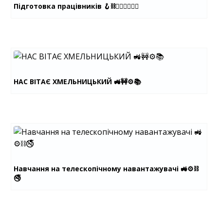
Підготовка працівників 🪝⛓️👷🏼‍♂️👷🏻‍♀️
НАС ВІТАЄ ХМЕЛЬНИЦЬКИЙ 🚜🚧⚙️📚
Навчання на телескопічному навантажувачі 🚜⚙️⛓️
🚭