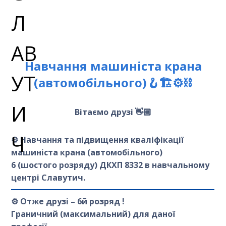
Навчання машиніста крана
(автомобільного)🪝🏗️⚙️⛓️
Вітаємо друзі 👋🏼
⚙️ Навчання та підвищення кваліфікації
машиніста крана (автомобільного)
6 (шостого розряду) ДКХП 8332 в навчальному
центрі Славутич.
⚙️ Отже друзі – 6й розряд !
Граничний (максимальний) для даної