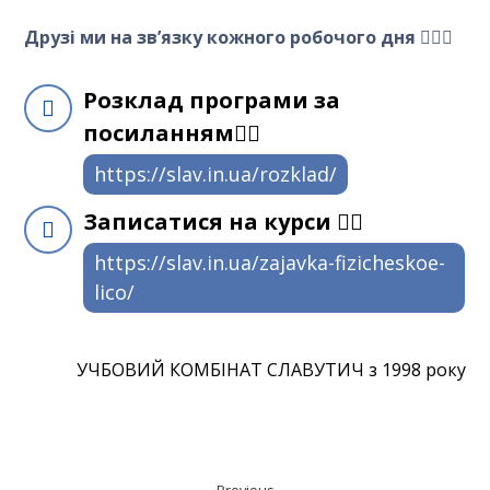
Друзі ми на звʼязку кожного робочого дня 🙋🏻‍♂️
Розклад програми за
посиланням👇🏼
https://slav.in.ua/rozklad/
Записатися на курси 👇🏼
https://slav.in.ua/zajavka-fizicheskoe-
lico/
УЧБОВИЙ КОМБІНАТ СЛАВУТИЧ з 1998 року