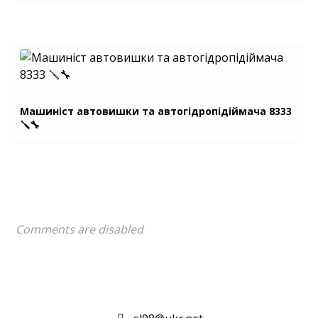
Машиніст автовишки та автогідропідіймача 8333
🪛🔧
Comments are disabled